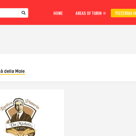
HOME
AREAS OF TURIN
PIZZERIAS I
tà della Mole
.