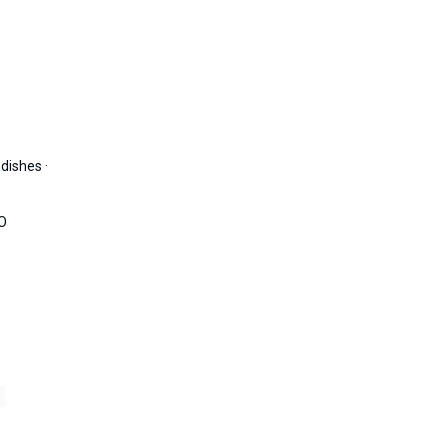
dishes ·
TO