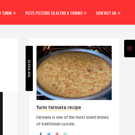
N TURIN
PIZZE PIZZERIE ED ALTRO A TORINO
CONTACT US
TOP POSTS
Turin farinata recipe
Farinata is one of the most loved dishes
of traditional cuisine..