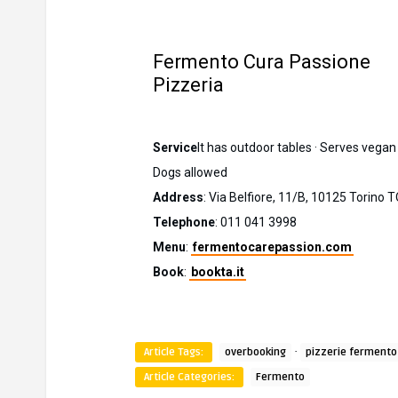
Fermento Cura Passione
Pizzeria
Service
It has outdoor tables · Serves vegan 
Dogs allowed
Address
: Via Belfiore, 11/B, 10125 Torino 
Telephone
: 011 041 3998
Menu
:
fermentocarepassion.com
Book
:
bookta.it
·
Article Tags:
overbooking
pizzerie fermento
Article Categories:
Fermento