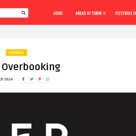
HOME
AREAS OF TURIN
PIZZERIAS I
FERMENTO
 Overbooking
ch 2024