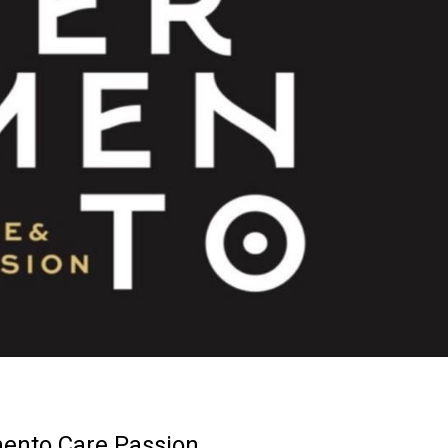
mento
Care Passion