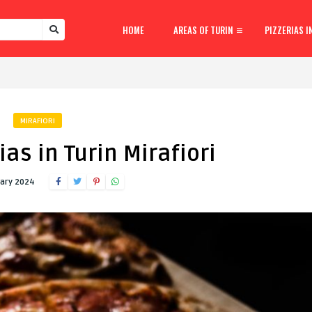
HOME
AREAS OF TURIN
PIZZERIAS I
MIRAFIORI
rias in Turin Mirafiori
ary 2024