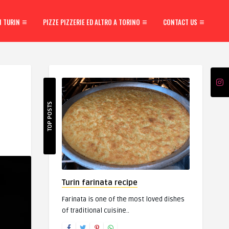
N TURIN
PIZZE PIZZERIE ED ALTRO A TORINO
CONTACT US
TOP POSTS
Turin farinata recipe
Farinata is one of the most loved dishes
of traditional cuisine..