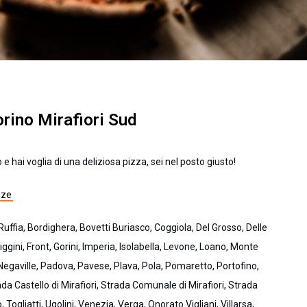
orino Mirafiori Sud
 e hai voglia di una deliziosa pizza, sei nel posto giusto!
zze
Ruffia, Bordighera, Bovetti Buriasco, Coggiola, Del Grosso, Delle
iggini, Front, Gorini, Imperia, Isolabella, Levone, Loano, Monte
egaville, Padova, Pavese, Plava, Pola, Pomaretto, Portofino,
rada Castello di Mirafiori, Strada Comunale di Mirafiori, Strada
Togliatti, Ugolini, Venezia, Verga, Onorato Vigliani, Villarsa,