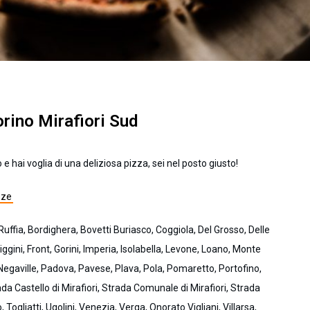
orino Mirafiori Sud
 e hai voglia di una deliziosa pizza, sei nel posto giusto!
zze
Ruffia, Bordighera, Bovetti Buriasco, Coggiola, Del Grosso, Delle
iggini, Front, Gorini, Imperia, Isolabella, Levone, Loano, Monte
egaville, Padova, Pavese, Plava, Pola, Pomaretto, Portofino,
rada Castello di Mirafiori, Strada Comunale di Mirafiori, Strada
Togliatti, Ugolini, Venezia, Verga, Onorato Vigliani, Villarsa,