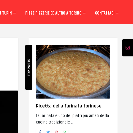
N TURIN
PIZZE PIZZERIE ED ALTRO A TORINO
CONTATTACI
TOP POSTS
Ricetta della farinata torinese
La farinata è uno dei piatti più amati della
cucina tradizionale ..