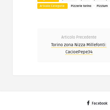
·
Articolo Categorie:
Pizzerie torino
Pizzium
Articolo Precedente
Torino zona Nizza Millefonti:
CacioePepe34
Facebook