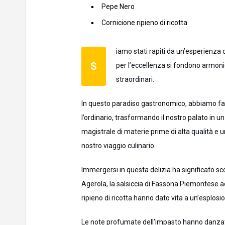
Pepe Nero
Cornicione ripieno di ricotta
iamo stati rapiti da un’esperienza 
S
per l’eccellenza si fondono armoniosamente in ogni dettaglio, dall’impasto alle stelle ai topping
straordinari.
In questo paradiso gastronomico, abbiamo fat
l’ordinario, trasformando il nostro palato in 
magistrale di materie prime di alta qualità e un
nostro viaggio culinario.
Immergersi in questa delizia ha significato scopr
Agerola, la salsiccia di Fassona Piemontese adag
ripieno di ricotta hanno dato vita a un’esplosi
Le note profumate dell’impasto hanno danzato