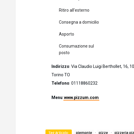
Ritiro all’esterno
Consegna a domicilio
Asporto
Consumazione sul
posto
Indirizzo
: Via Claudio Luigi Berthollet, 16, 
Torino TO
Telefono
: 01118860232
Menu
:
www.pizzum.com
·
·
Tag Articolo:
piemonte
pizze
pizzeria p