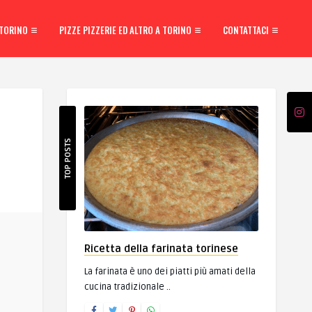
 TORINO
PIZZE PIZZERIE ED ALTRO A TORINO
CONTATTACI
TOP POSTS
Ricetta della farinata torinese
La farinata è uno dei piatti più amati della
cucina tradizionale ..