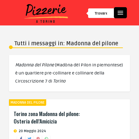
Tutti i messaggi in: Madonna del pilone
Madonna del Pilone
(Madòna dël Pilon in piemontese)
è un quartiere pre-collinare e collinare della
Circoscrizione 7 di
Torino
MADONNA DEL PILONE
Torino zona Madonna del pilone:
Osteria dell’Amicizia
20 Maggio 2024