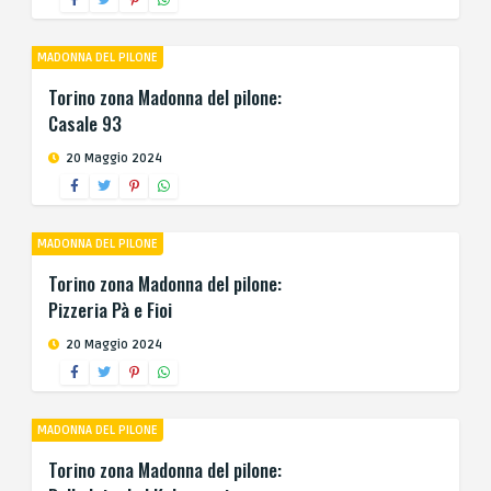
MADONNA DEL PILONE
Torino zona Madonna del pilone:
Casale 93
20 Maggio 2024
MADONNA DEL PILONE
Torino zona Madonna del pilone:
Pizzeria Pà e Fioi
20 Maggio 2024
MADONNA DEL PILONE
Torino zona Madonna del pilone: