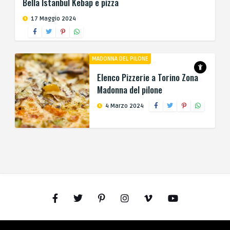
Bella Istanbul Kebap e pizza
17 Maggio 2024
MADONNA DEL PILONE
Elenco Pizzerie a Torino Zona
Madonna del pilone
4 Marzo 2024