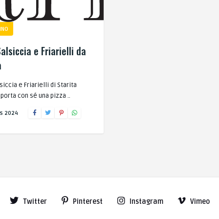
INO
alsiccia e Friarielli da
a
iccia e Friarielli di Starita
 porta con sé una pizza ..
s 2024
Twitter
Pinterest
Instagram
Vimeo