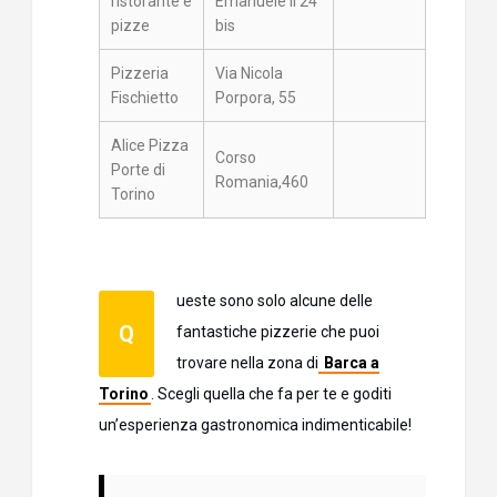
ristorante e
Emanuele II 24
pizze
bis
Pizzeria
Via Nicola
Fischietto
Porpora, 55
Alice Pizza
Corso
Porte di
Romania,460
Torino
ueste sono solo alcune delle
Q
fantastiche pizzerie che puoi
trovare nella zona di
Barca a
Torino
. Scegli quella che fa per te e goditi
un’esperienza gastronomica indimenticabile!