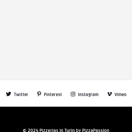
Twitter
Pinterest
Instagram
Vimeo
© 2024 Pizzerias in Turin by PizzaPassion